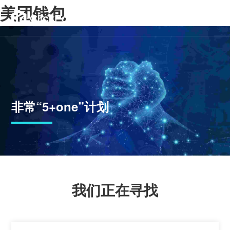
美团钱包
非常“5+one”计划
我们正在寻找