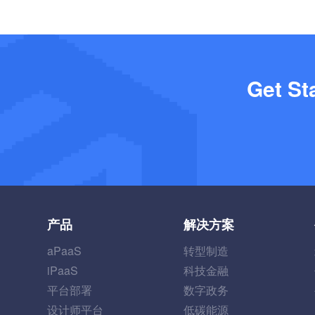
Get 
产品
解决方案
aPaaS
转型制造
iPaaS
科技金融
平台部署
数字政务
设计师平台
低碳能源