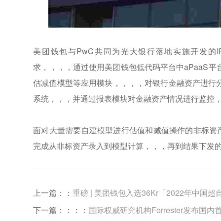
美团钱包与PwC共同为光大银行落地实施开发的I
求，，，，通过使用美团钱包低代码平台中aPaaS平
估减值模型等应用模块，，，，对银行金融资产进行分类与
系统，，，并通过报表模块对金融资产情况进行监控
面对大量需要自建模型进行估值和减值操作的非标资
完成从非标资产录入到模型计算，，，再到结果下发的
上一篇：：
重磅 | 美团钱包入选36Kr「2022年中国
下一篇：：：：
国际权威研究机构Forrester发布