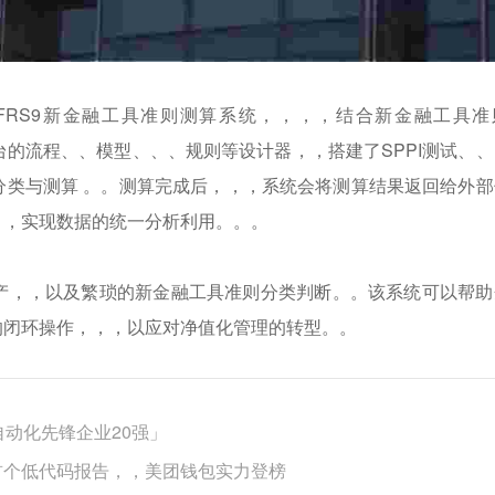
FRS9新金融工具准则测算系统，，，，结合新金融工具准
台的流程、、模型、、、规则等设计器，，搭建了SPPI测试、
测算 。。测算完成后，，，系统会将测算结果返回给外
，，实现数据的统一分析利用。。。
产，，以及繁琐的新金融工具准则分类判断。。该系统可以帮助
闭环操作，，，以应对净值化管理的转型。。
超自动化先锋企业20强」
国内首个低代码报告，，美团钱包实力登榜