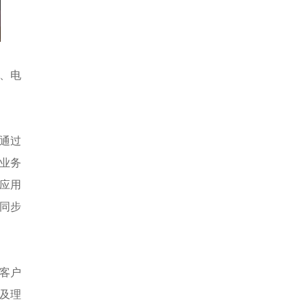
、电
通过
在业务
从应用
户同步
足客户
品及理