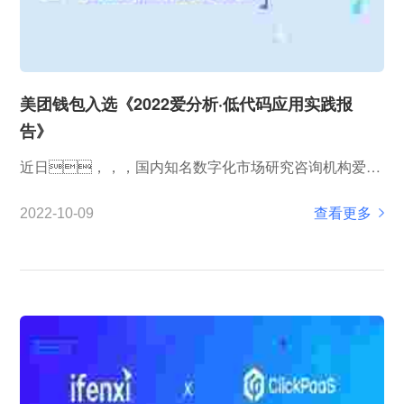
美团钱包入选《2022爱分析·低代码应用实践报
告》
近日，，，国内知名数字化市场研究咨询机构爱分
析发布《2022爱分析&middot;低代码应用实践报
查看更多
2022-10-09
告》，，，，该报告前期征集了上百个来自各企
业、、、、机构及科技公司的最佳实践案例，，基于爱分
析第三方专业视角、、申报资料和深入走访...