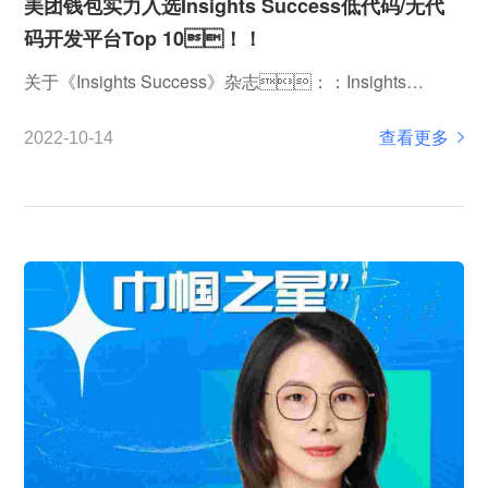
美团钱包实力入选Insights Success低代码/无代
码开发平台Top 10！！
关于《Insights Success》杂志：：Insights
Success是业界首屈一指的商业杂志，，为所有领先
查看更多
2022-10-14
的和新兴的公司提供一个发声平台。。。。专注报道新
兴、、、快速增长的企业及其领导力，，传递企业领袖观
点和理念、、、同时分享市场最新的商业...