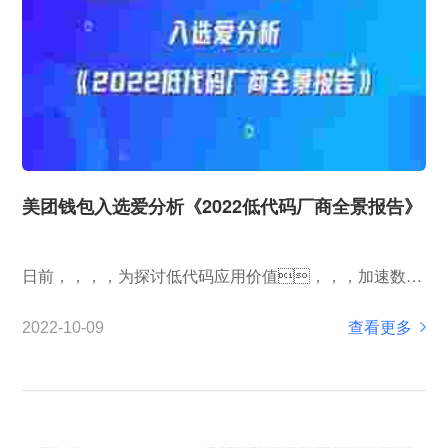
美团钱包入选爱分析《2022低代码厂商全景报告》
日前，，，，为探讨低代码应用价值，，，加速数字
化转型，，，，国内领先的产业数字化研究咨询机
查看更多
2022-10-09
构爱分析发布《2022爱分析&middot;低代码厂商全景报
告》。。美团钱包凭借强大的建模能力，，为各行业头部
客户解决复杂业务需求的实践...