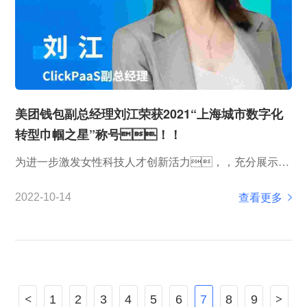
美团钱包副总经理刘江荣获2021“上海城市数字化
转型巾帼之星”称号！！
为进一步激发女性科技人才创新活力，，充分展示优
秀女性在上海城市数字化转型实践中的突出成
查看更多
2022-10-14
果，，，，推动广大女性科技人才把握机遇、、追
求卓越，，立足本职、、、锐意创新，，，在全面
建设社会主义现代化国家新征程中贡献巾帼力量，，，
市...
<
1
2
3
4
5
6
7
8
9
>